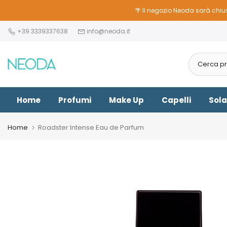
Vai
🌴 Il negozio Neoda sarà chius
al
+39 3339337638
info@neoda.it
contenuto
Home
Profumi
Make Up
Capelli
Sola
Home
Roadster Intense Eau de Parfum