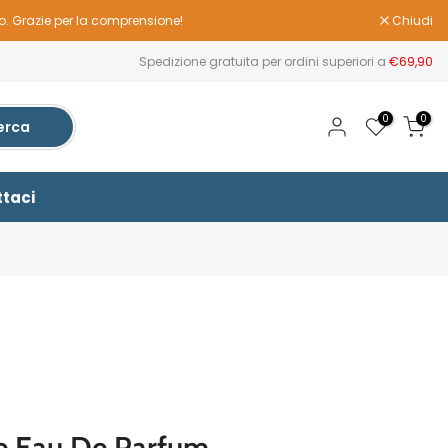
to. Grazie per la comprensione!
Chiudi
Spedizione gratuita per ordini superiori a
€69,90
0
0
erca
taci
e Eau De Parfum