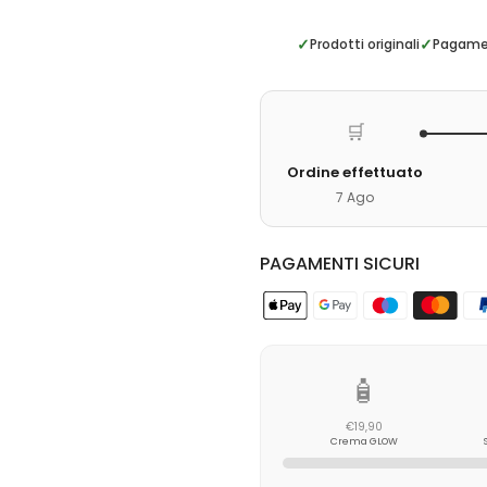
✓
✓
Prodotti originali
Pagamen
🛒
Ordine effettuato
7 Ago
PAGAMENTI SICURI
🧴
€19,90
Crema GLOW