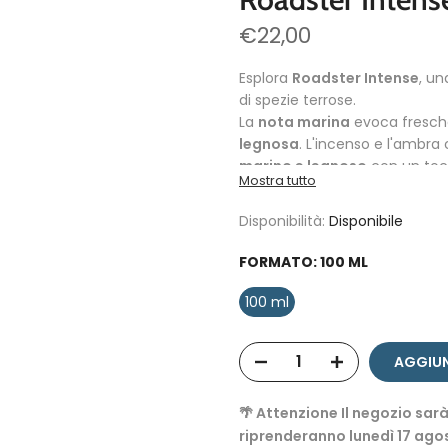
€22,00
Esplora
Roadster Intense
, u
di spezie terrose.
La
nota marina
evoca fresche
legnosa
. L'incenso e l'ambra
marino e legnoso
con un toc
Mostra tutto
Note di Testa:
Bergamotto, P
Disponibilità:
Disponibile
Note di Cuore:
Concentrato di 
Note di Fondo:
Legno di cedro,
FORMATO:
100 ML
100 ml
AGGIUN
🌴 Attenzione Il negozio sarà
riprenderanno lunedì 17 ago