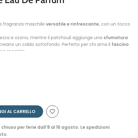
na fragranza maschile
versatile e rinfrescante
, con un tocco
zza e ozono, mentre il patchouli aggiunge una
sfumatura
 creano un caldo sottofondo. Perfetto per chi ama il
fascino
co speziato.
epe, Incenso
iris, Rosa turca, Cipriolo
 Patchouli, Vetiver di Haiti, Cuoio, Ambra grigia
GI AL CARRELLO
 chiuso per ferie dall'8 al 16 agosto. Le spedizioni
sto.