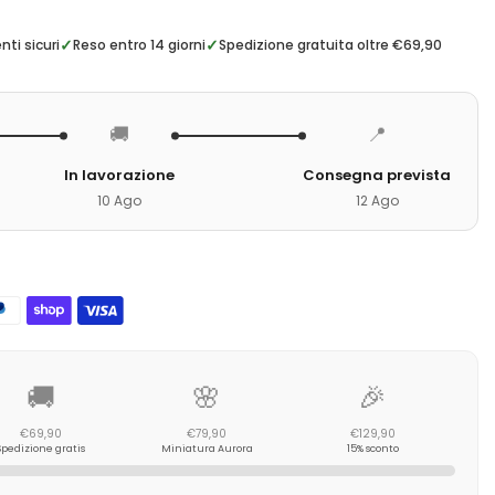
✓
✓
ti sicuri
Reso entro 14 giorni
Spedizione gratuita oltre €69,90
🚚
📍
In lavorazione
Consegna prevista
10 Ago
12 Ago
🚚
🌸
🎉
€69,90
€79,90
€129,90
Spedizione gratis
Miniatura Aurora
15% sconto