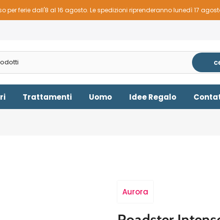
o per ferie dall'8 al 16 agosto. Le spedizioni riprenderanno lunedì 17 agos
c
ri
Trattamenti
Uomo
Idee Regalo
Contat
Aurora
Roadster Intens