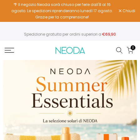
🌴 Il negozio Neoda sarà chiuso per ferie dall'8 al 16
Vai
agosto. Le spedizioni riprenderanno lunedì 17 agosto.
Chiudi
al
Grazie per la comprensione!
contenuto
Spedizione gratuita per ordini superiori a
€69,90
0