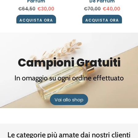
Parfum
De Parfum
€64,50
€30,00
€70,00
€40,00
ACQUISTA ORA
ACQUISTA ORA
ACQUISTA ORA
ACQUISTA ORA
ACQUISTA ORA
Campioni Gratuiti
In omaggio su ogni ordine effettuato
Vai allo shop
Le categorie più amate dai nostri clienti