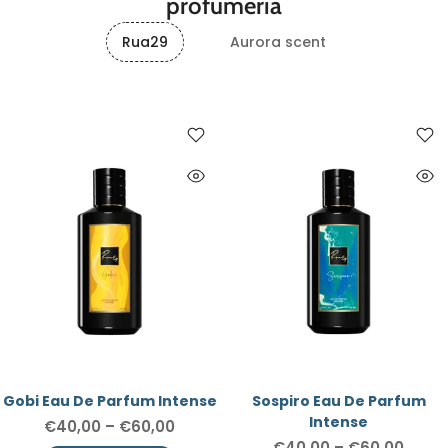
profumeria
Rua29
Aurora scent
Gobi Eau De Parfum Intense
Sospiro Eau De Parfum
Intense
€40,00
–
€60,00
€40,00
–
€60,00