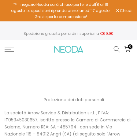
🌴 Il negozio Neoda sarà chiuso per ferie dall'8 al 16
Vai
agosto. Le spedizioni riprenderanno lunedì 17 agosto.
Chiudi
al
Grazie per la comprensione!
contenuto
Spedizione gratuita per ordini superiori a
€69,90
0
Protezione dei dati personali
La società Arrow Service & Distribution s.r.l. , P.IVA:
IT05945030657, iscritta presso la Camera di Commercio di
Salerno, Numero REA: SA –485794 , con sede in Via
Nazionale 118 – 84012 Angri (SA) (di seguito solo “Arrow