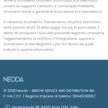
avverrà attraverso strumenti informatici e/o telematici,
ovvero su supporto cartaceo, e comunque mediante
strumenti idonei a garantirne la sicurezza e la riservatezza.
In relazione al predetto Trattamento, Lei potrà esercitare i
diritti previsti all'art. 13 della Legge, tra cui, in particolare, il
diritto di conoscere i Suoi dati personali registrati, ottenerne
l'aggiornamento, la rettifica o l'integrazione, opporsi a
trattamenti di dati illegittimi o per fini diversi da quelli
indicati in questa informativa.
© 2026 Neoda – ARROW SERVICE AND DISTRIBUTION SRL
P. IVA / C.F. / Registro Imprese di Salerno: 05945030657
Via Nazionale 118, 84012 Angri (SA), Italia