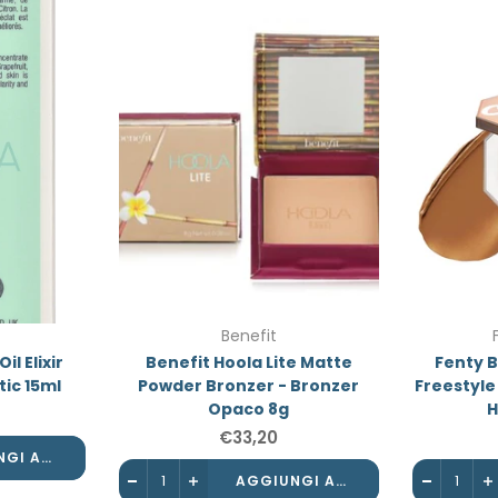
Benefit
il Elixir
Benefit Hoola Lite Matte
Fenty 
ic 15ml
Powder Bronzer - Bronzer
Freestyl
Opaco 8g
H
€33,20
AGGIUNGI AL CARRELLO
AGGIUNGI AL CARRELLO