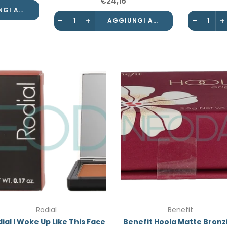
€24,16
AGGIUNGI AL CARRELLO
AGGIUNGI AL CARRELLO
Rodial
Benefit
ial I Woke Up Like This Face
Benefit Hoola Matte Bronz