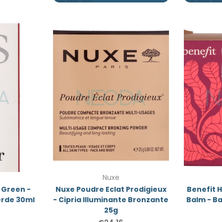
Nuxe
 Green -
Nuxe Poudre Eclat Prodigieux
Benefit 
erde 30ml
- Cipria Illuminante Bronzante
Balm - B
25g