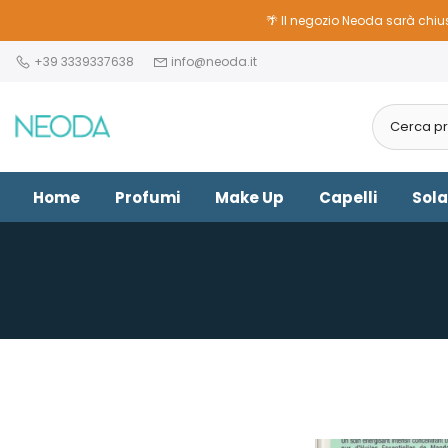
Vai
🌴 Il negozio Neoda sarà chius
al
+39 3339337638
info@neoda.it
contenuto
Home
Profumi
Make Up
Capelli
Sola