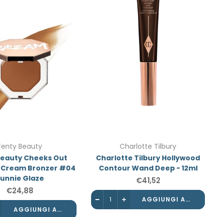
Fenty Beauty
Charlotte Tilbury
Beauty Cheeks Out
Charlotte Tilbury Hollywood
e Cream Bronzer #04
Contour Wand Deep - 12ml
unnie Glaze
€41,52
€24,88
AGGIUNGI AL CARRELLO
AGGIUNGI AL CARRELLO