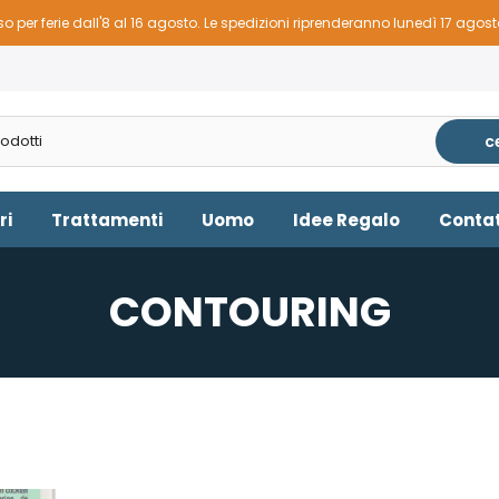
o per ferie dall'8 al 16 agosto. Le spedizioni riprenderanno lunedì 17 agos
c
ri
Trattamenti
Uomo
Idee Regalo
Contat
CONTOURING