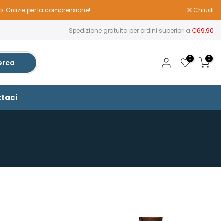
to. Grazie per la comprensione!
Chiudi
Spedizione gratuita per ordini superiori a
€69,90
0
0
erca
taci