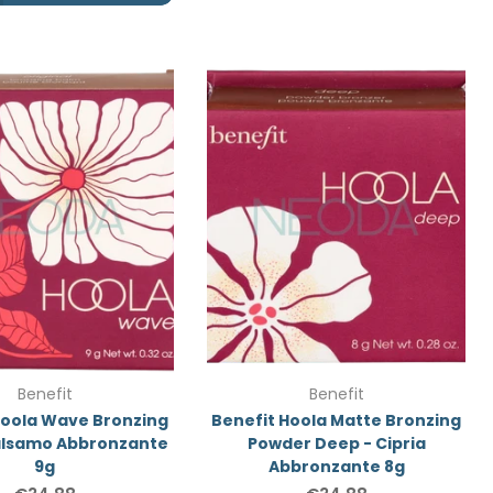
Benefit
Benefit
Hoola Wave Bronzing
Benefit Hoola Matte Bronzing
alsamo Abbronzante
Powder Deep - Cipria
9g
Abbronzante 8g